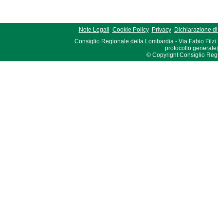
Note Legali
Cookie Policy
Privacy
Dichiarazione di 
Consiglio Regionale della Lombardia - Via Fabio Filzi
protocollo.generale
© Copyright Consiglio Region