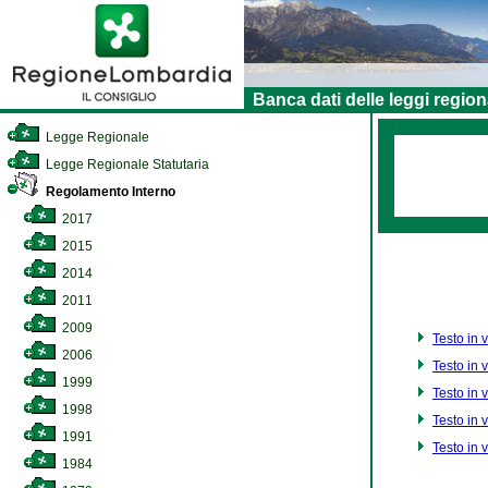
Banca dati delle leggi region
Legge Regionale
Legge Regionale Statutaria
Regolamento Interno
2017
2015
2014
2011
2009
Testo in 
2006
Testo in 
1999
Testo in 
1998
Testo in 
1991
Testo in 
1984