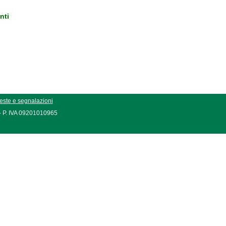
nti
este e segnalazioni
 - P. IVA 09201010965