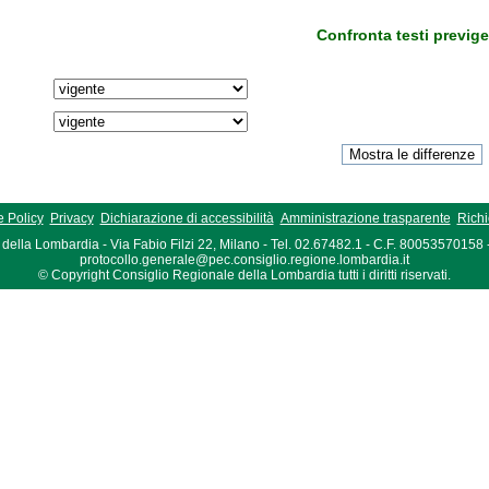
Confronta testi previge
 Policy
Privacy
Dichiarazione di accessibilità
Amministrazione trasparente
Richi
della Lombardia - Via Fabio Filzi 22, Milano - Tel. 02.67482.1 - C.F. 80053570158
protocollo.generale@pec.consiglio.regione.lombardia.it
© Copyright Consiglio Regionale della Lombardia tutti i diritti riservati.