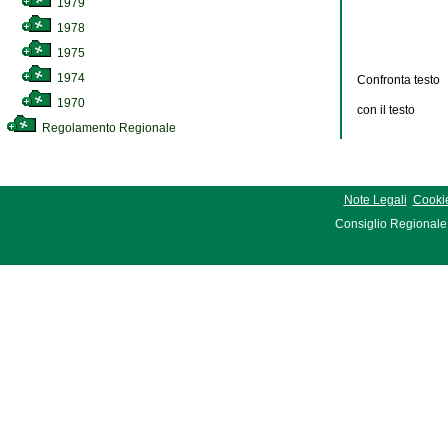
1979
1978
1975
1974
Confronta testo
1970
con il testo
Regolamento Regionale
Note Legali
Cookie
Consiglio Regionale 