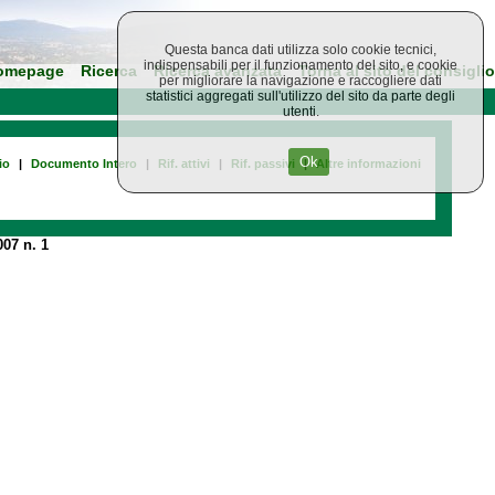
Questa banca dati utilizza solo cookie tecnici,
indispensabili per il funzionamento del sito, e cookie
omepage
Ricerca
Ricerca avanzata
Torna al sito del consiglio
per migliorare la navigazione e raccogliere dati
statistici aggregati sull'utilizzo del sito da parte degli
utenti.
Ok
io
|
Documento Intero
|
Rif. attivi
|
Rif. passivi
|
Altre informazioni
07 n. 1