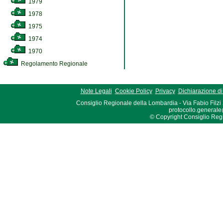
1979
1978
1975
1974
1970
Regolamento Regionale
Note Legali
Cookie Policy
Privacy
Dichiarazione di 
Consiglio Regionale della Lombardia - Via Fabio Filzi
protocollo.generale
© Copyright Consiglio Region