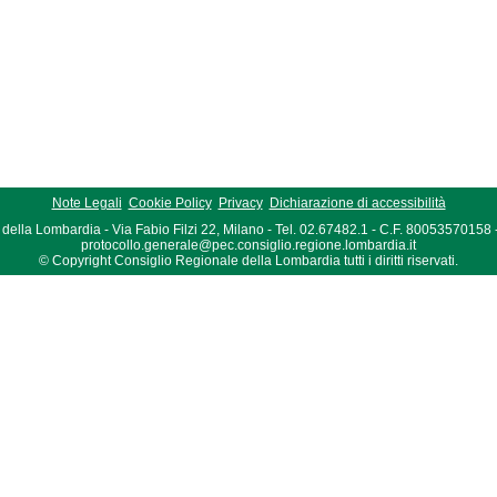
Note Legali
Cookie Policy
Privacy
Dichiarazione di accessibilità
della Lombardia - Via Fabio Filzi 22, Milano - Tel. 02.67482.1 - C.F. 80053570158
protocollo.generale@pec.consiglio.regione.lombardia.it
© Copyright Consiglio Regionale della Lombardia tutti i diritti riservati.