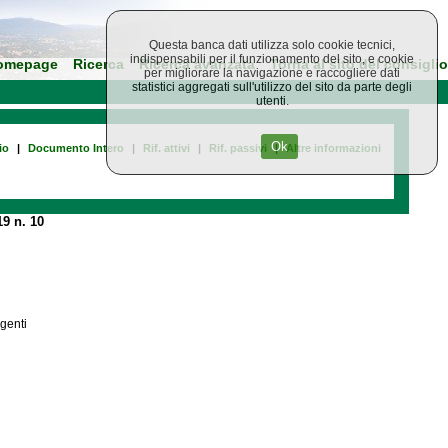
Questa banca dati utilizza solo cookie tecnici,
indispensabili per il funzionamento del sito, e cookie
omepage
Ricerca
Ricerca avanzata
Torna al sito del consiglio
per migliorare la navigazione e raccogliere dati
statistici aggregati sull'utilizzo del sito da parte degli
utenti.
Ok
io
|
Documento Intero
|
Rif. attivi
|
Rif. passivi
|
Altre informazioni
9 n. 10
igenti