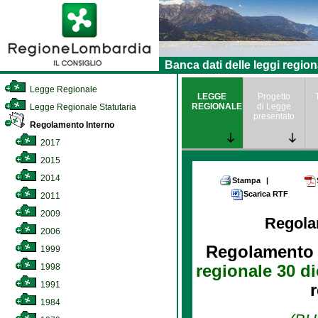
Banca dati delle leggi region
Legge Regionale
LEGGE
Progetto
REGIONALE
di Legge
Legge Regionale Statutaria
presentato
Regolamento Interno
2017
2015
2014
Stampa
|
Scarica RTF
2011
2009
Regola
2006
Regolamento 
1999
1998
regionale 30 d
1991
r
1984