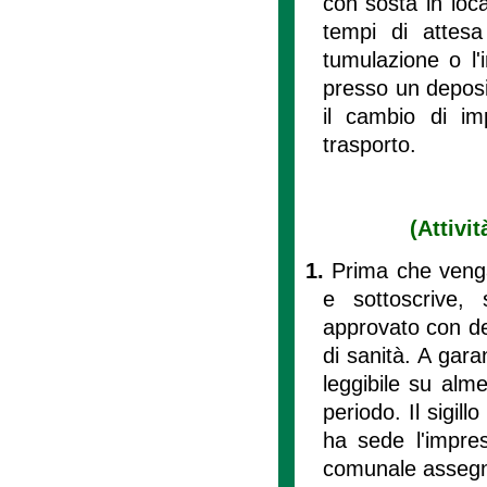
con sosta in loca
tempi di attesa
tumulazione o l'
presso un deposi
il cambio di im
trasporto.
(Attivi
1.
Prima che venga
e sottoscrive, 
approvato con de
di sanità. A garan
leggibile su alm
periodo. Il sigil
ha sede l'impre
comunale assegna