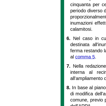
cinquanta per ce
periodo diverso d
proporzionalm
inumazioni effet
calamitosi.
6.
Nel caso in cu
destinata all'i
ferma restando l
al
comma 5
.
7.
Nella redazion
interna al reci
all'ampliamento 
8.
In base al piano
di modifica dell'
comune, previo p
dell'ARPA.