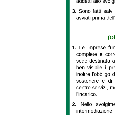
addetti allo svolg
3.
Sono fatti salvi
avviati prima del
(O
1.
Le imprese fune
complete e corre
sede destinata al
ben visibile i pr
inoltre l'obbligo
sostenere e di i
centro servizi, m
l'incarico.
2.
Nello svolgim
intermediazion