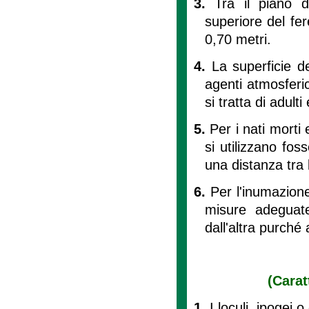
3.
Tra il piano 
superiore del fer
0,70 metri.
4.
La superficie de
agenti atmosferi
si tratta di adult
5.
Per i nati morti 
si utilizzano fo
una distanza tra 
6.
Per l'inumazione
misure adeguate
dall'altra purché
(Carat
1.
I loculi, ipogei 