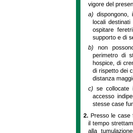
vigore del prese
a)
dispongono, i
locali destinati
ospitare feretr
supporto e di ser
b)
non possono
perimetro di st
hospice, di cre
di rispetto dei 
distanza maggior
c)
se collocate 
accesso indipe
stesse case fun
2.
Presso le case f
il tempo strettam
alla tumulazion