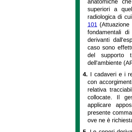
anatomiche che 
superiori a que
radiologica di cui
101
(Attuazione
fondamentali di 
derivanti dall'es
caso sono effett
del supporto t
dell'ambiente (A
4.
I cadaveri e i r
con accorgimenti 
relativa tracciab
collocate. Il g
applicare appos
presente comma s
ove ne è richiest
5.
Le ceneri deriva