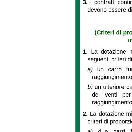
3.
I contratti cont
devono essere di
(Criteri di pr
i
1.
La dotazione m
seguenti criteri d
a)
un carro fu
raggiungimento 
b)
un ulteriore c
del venti per
raggiungimento d
2.
La dotazione min
criteri di proporzi
a)
due carri f