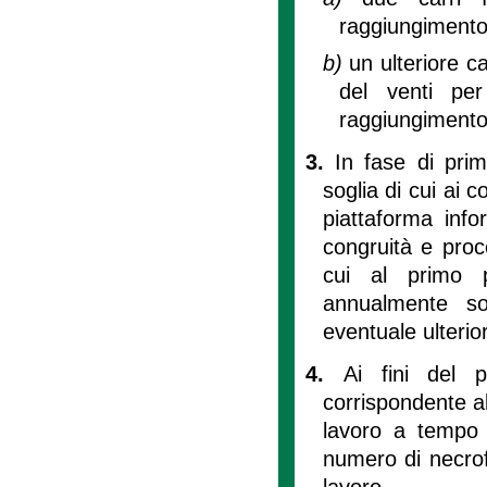
raggiungimento 
b)
un ulteriore c
del venti per
raggiungimento d
3.
In fase di prim
soglia di cui ai 
piattaforma infor
congruità e proc
cui al primo p
annualmente sot
eventuale ulterior
4.
Ai fini del 
corrispondente al
lavoro a tempo
numero di necrof
lavoro.