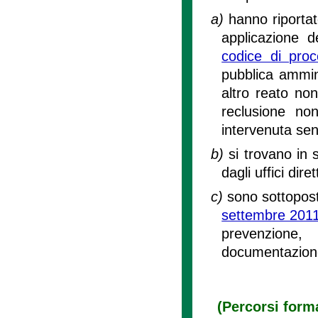
a)
hanno riporta
applicazione d
codice di pro
pubblica ammini
altro reato no
reclusione no
intervenuta sent
b)
si trovano in 
dagli uffici dire
c)
sono sottopost
settembre 2011
prevenzione
documentazione
(Percorsi forma