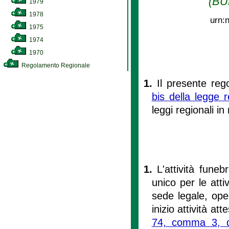
(BU
1979
1978
urn:
1975
1974
1970
Regolamento Regionale
1.
Il presente reg
bis della legge 
leggi regionali in
1.
L'attività fune
unico per le att
sede legale, ope
inizio attività at
74, comma 3, de