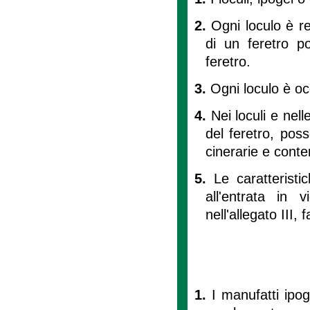
2.
Ogni loculo è r
di un feretro p
feretro.
3.
Ogni loculo è oc
4.
Nei loculi e nel
del feretro, poss
cinerarie e conten
5.
Le caratteristi
all'entrata in 
nell'allegato III,
1.
I manufatti ipog