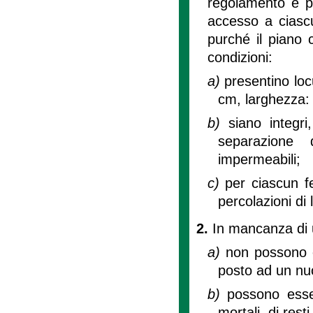
regolamento e pri
accesso a ciascu
purché il piano c
condizioni:
a)
presentino loc
cm, larghezza:
b)
siano integr
separazione 
impermeabili;
c)
per ciascun f
percolazioni di 
2.
In mancanza di u
a)
non possono e
posto ad un nu
b)
possono esser
mortali, di rest