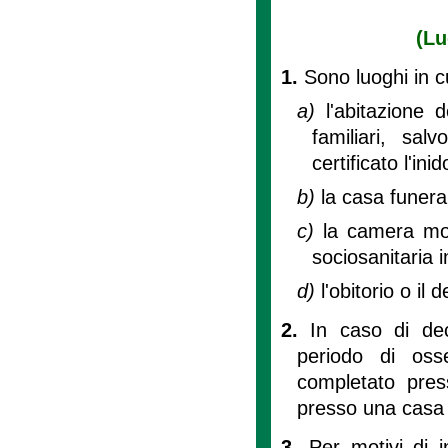
(Lu
1.
Sono luoghi in c
a)
l'abitazione 
familiari, sa
certificato l'ini
b)
la casa funera
c)
la camera mort
sociosanitaria 
d)
l'obitorio o i
2.
In caso di dec
periodo di osse
completato press
presso una casa 
3.
Per motivi di i