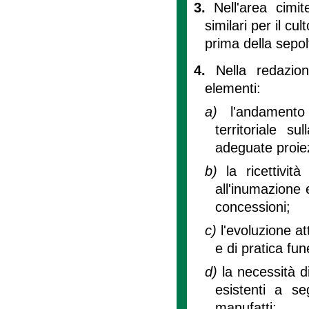
3.
Nell'area cimi
similari per il cu
prima della sepol
4.
Nella redazio
elementi:
a)
l'andament
territoriale su
adeguate proiezi
b)
la ricettivit
all'inumazione 
concessioni;
c)
l'evoluzione a
e di pratica fun
d)
la necessità d
esistenti a se
manufatti;