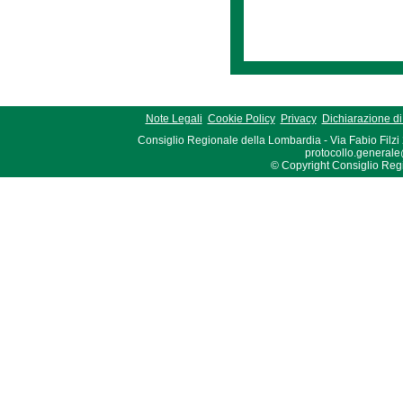
Note Legali
Cookie Policy
Privacy
Dichiarazione di 
Consiglio Regionale della Lombardia - Via Fabio Filzi
protocollo.generale
© Copyright Consiglio Region