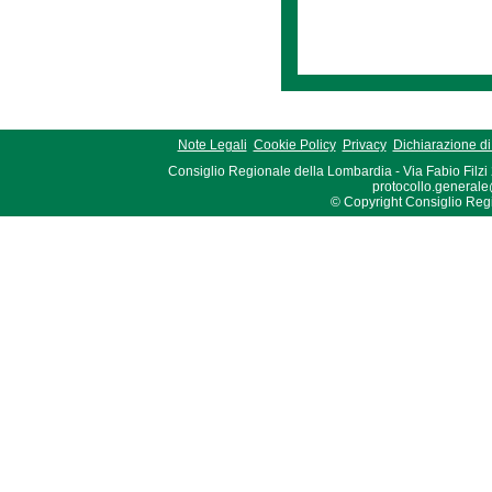
Note Legali
Cookie Policy
Privacy
Dichiarazione di 
Consiglio Regionale della Lombardia - Via Fabio Filzi
protocollo.generale
© Copyright Consiglio Region