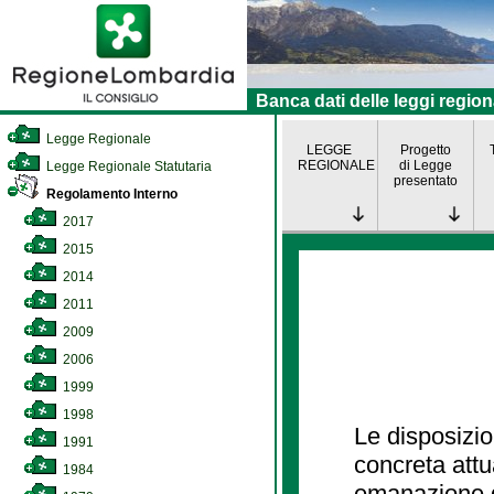
Banca dati delle leggi region
Legge Regionale
LEGGE
Progetto
REGIONALE
di Legge
Legge Regionale Statutaria
presentato
Regolamento Interno
2017
2015
2014
2011
2009
2006
1999
1998
Le disposizio
1991
concreta att
1984
emanazione d