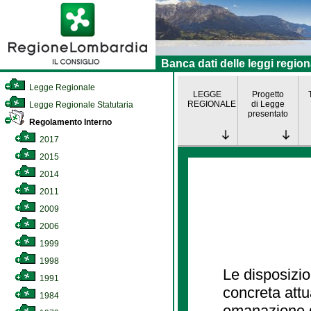
Banca dati delle leggi region
Legge Regionale
LEGGE
Progetto
REGIONALE
di Legge
Legge Regionale Statutaria
presentato
Regolamento Interno
2017
2015
2014
2011
2009
2006
1999
1998
Le disposizio
1991
concreta att
1984
emanazione d