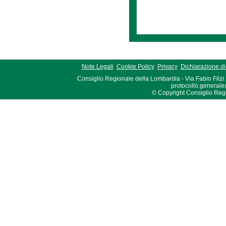
Note Legali
Cookie Policy
Privacy
Dichiarazione di 
Consiglio Regionale della Lombardia - Via Fabio Filzi
protocollo.generale
© Copyright Consiglio Region