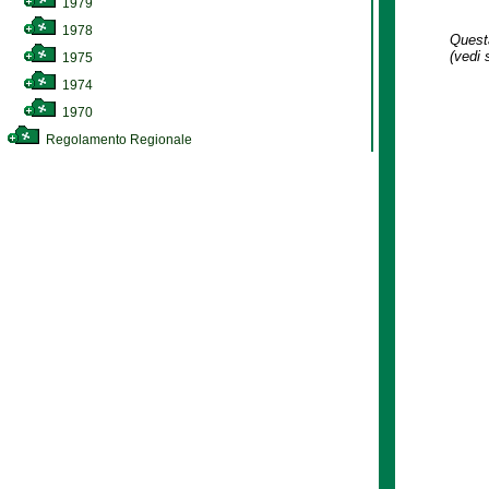
1979
1978
Questa
(vedi 
1975
1974
1970
Regolamento Regionale