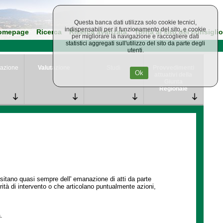
Questa banca dati utilizza solo cookie tecnici,
indispensabili per il funzionamento del sito, e cookie
omepage
Ricerca
Ricerca avanzata
Torna al sito del consiglio
per migliorare la navigazione e raccogliere dati
statistici aggregati sull'utilizzo del sito da parte degli
utenti.
azione
Valutazione
Studi
Provvedimenti
Ok
attuativi della
Giunta
Regionale
ssitano quasi sempre dell' emanazione di atti da parte
ità di intervento o che articolano puntualmente azioni,
.