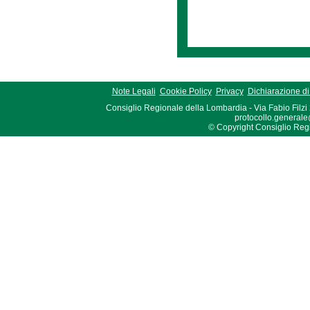
Note Legali
Cookie Policy
Privacy
Dichiarazione di 
Consiglio Regionale della Lombardia - Via Fabio Filzi
protocollo.generale
© Copyright Consiglio Region