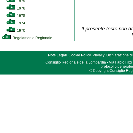
1979
1978
1975
1974
Il presente testo non ha
1970
Regolamento Regionale
Note Legali
Cookie Policy
Privacy
Dichiarazione di 
Consiglio Regionale della Lombardia - Via Fabio Filzi
protocollo.generale
© Copyright Consiglio Region