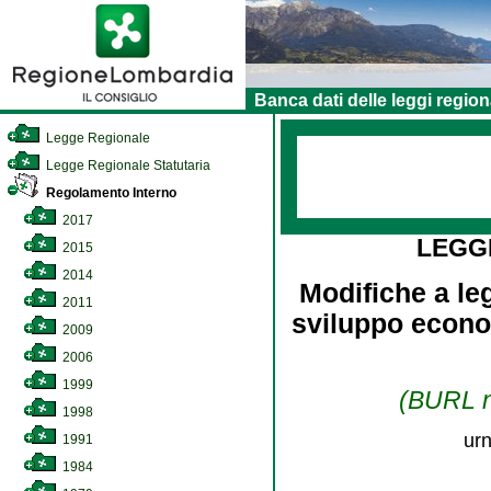
Banca dati delle leggi region
Legge Regionale
Legge Regionale Statutaria
Regolamento Interno
2017
LEGG
2015
2014
Modifiche a leg
2011
sviluppo econom
2009
2006
1999
(BURL n.
1998
urn
1991
1984