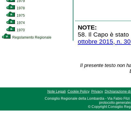
1979
1978
1975
1974
NOTE:
1970
58. Il Capo è stato 
Regolamento Regionale
ottobre 2015, n. 30
Il presente testo non ha
Note Legali
Cookie Policy
Privacy
Dichiarazione di 
Consiglio Regionale della Lombardia - Via Fabio Filzi
protocollo.generale
© Copyright Consiglio Region