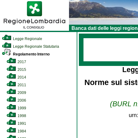
Banca dati delle leggi region
Legge Regionale
Legge Regionale Statutaria
Regolamento Interno
2017
Legg
2015
2014
Norme sul sist
2011
2009
2006
(BURL n.
1999
urn
1998
1991
1984