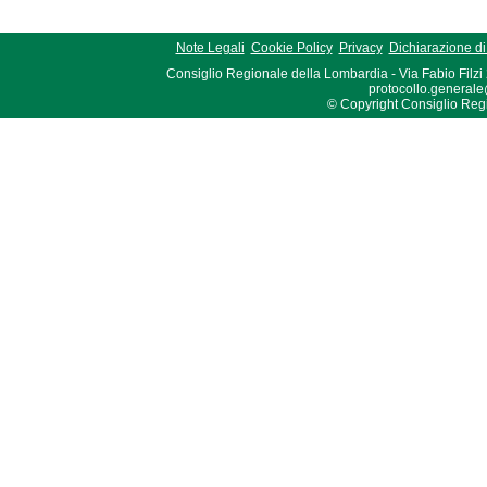
Note Legali
Cookie Policy
Privacy
Dichiarazione di 
Consiglio Regionale della Lombardia - Via Fabio Filzi
protocollo.generale
© Copyright Consiglio Region