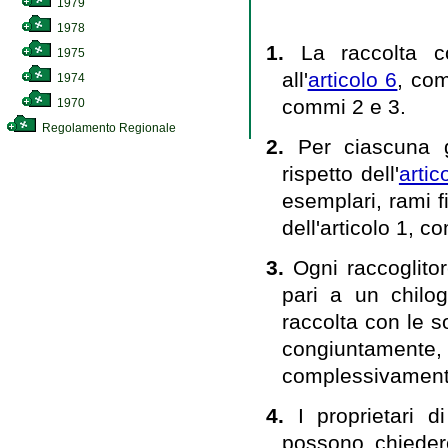
1979
1978
1.
La raccolta co
1975
all'
articolo 6
, com
1974
commi 2 e 3.
1970
Regolamento Regionale
2.
Per ciascuna g
rispetto dell'
arti
esemplari, rami f
dell'articolo 1, c
3.
Ogni raccoglitor
pari a un chilo
raccolta con le s
congiuntamen
complessivamente 
4.
I proprietari d
possono chiedere