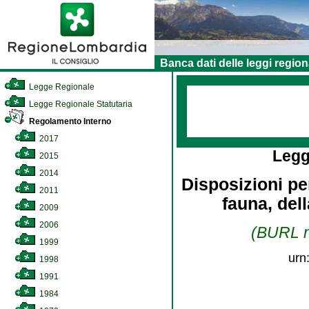
Banca dati delle leggi region
Legge Regionale
Legge Regionale Statutaria
Regolamento Interno
2017
Legg
2015
2014
Disposizioni per
2011
fauna, del
2009
2006
(BURL n.
1999
urn
1998
1991
1984