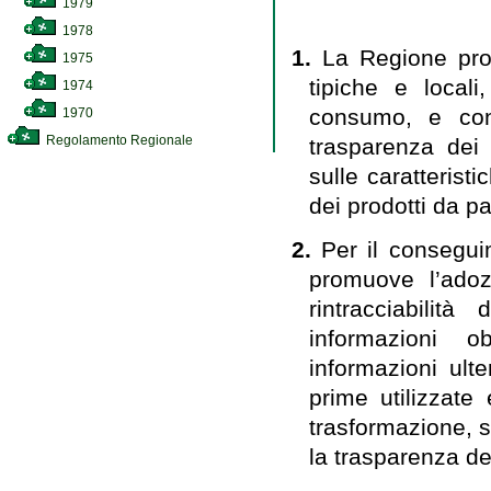
1979
1978
1.
La Regione pro
1975
tipiche e local
1974
consumo, e conc
1970
Regolamento Regionale
trasparenza dei 
sulle caratterist
dei prodotti da pa
2.
Per il conseguim
promuove l’adozi
rintracciabilit
informazioni o
informazioni ulte
prime utilizzate 
trasformazione, s
la trasparenza de