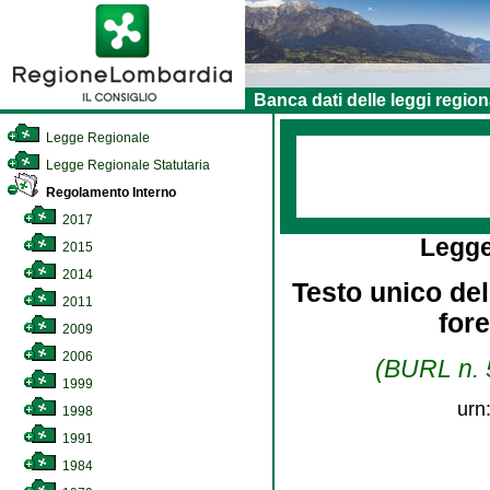
Banca dati delle leggi region
Legge Regionale
Legge Regionale Statutaria
Regolamento Interno
2017
Legge
2015
2014
Testo unico dell
2011
for
2009
2006
(BURL n. 5
1999
urn
1998
1991
1984