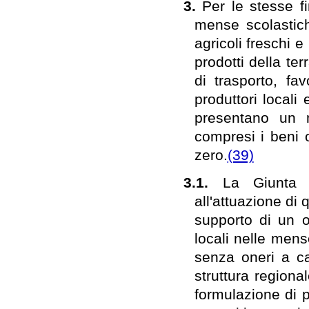
3.
Per le stesse fi
mense scolastich
agricoli freschi e
prodotti della te
di trasporto, fa
produttori locali 
presentano un m
compresi i beni o
zero.
(39)
3.1.
La Giunta r
all'attuazione di
supporto di un o
locali nelle mense
senza oneri a ca
struttura regiona
formulazione di 