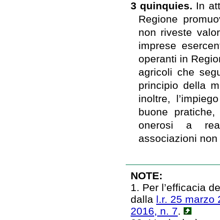
3 quinquies.
In a
Regione promuov
non riveste valor
imprese esercenti
operanti in Regio
agricoli che segu
principio della 
inoltre, l’impieg
buone pratiche, 
onerosi a realt
associazioni non p
NOTE:
1. Per l’efficacia 
dalla
l.r. 25 marzo 
2016, n. 7
.