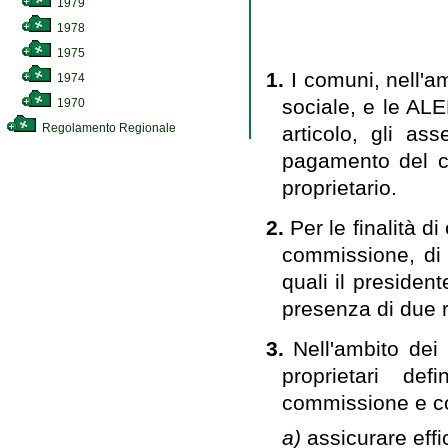
1979
1978
1975
1.
I comuni, nell'a
1974
sociale, e le ALE
1970
Regolamento Regionale
articolo, gli as
pagamento del ca
proprietario.
2.
Per le finalità di
commissione, di 
quali il president
presenza di due r
3.
Nell'ambito dei 
proprietari de
commissione e con
a)
assicurare effi