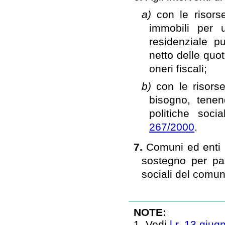
a)
con le risorse
immobili per u
residenziale p
netto delle qu
oneri fiscali;
b)
con le risors
bisogno, tenend
politiche soci
267/2000
.
7.
Comuni ed enti p
sostegno per part
sociali del comun
NOTE:
1. Vedi
l.r. 13 giug