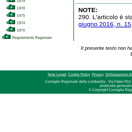
1979
1978
NOTE:
290. L'articolo è st
1975
giugno 2016, n. 15
1974
1970
Regolamento Regionale
Il presente testo non ha
Note Legali
Cookie Policy
Privacy
Dichiarazione di 
Consiglio Regionale della Lombardia - Via Fabio Filzi
protocollo.generale
© Copyright Consiglio Region