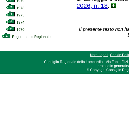
1979
2026, n. 18
.
1978
1975
1974
Il presente testo non ha
1970
Regolamento Regionale
Note Legali
Cookie Poli
Consiglio Regionale della Lombardia - Via Fabio Filzi
protocollo.generale
© Copyright Consiglio Region