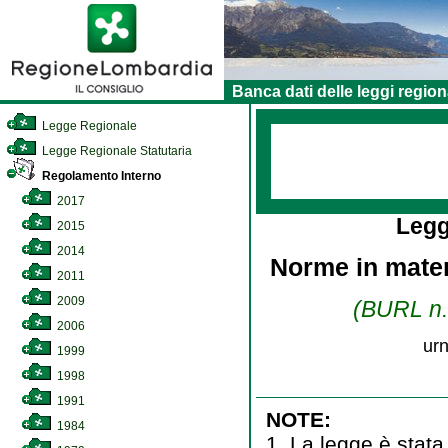
Banca dati delle leggi region
Legge Regionale
Legge Regionale Statutaria
Regolamento Interno
2017
Legg
2015
2014
Norme in mater
2011
2009
(BURL n. 
2006
urn
1999
1998
1991
NOTE:
1984
1. La legge è stata