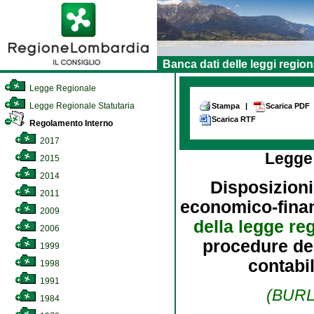
Banca dati delle leggi region
Legge Regionale
Legge Regionale Statutaria
Stampa
|
Scarica PDF
Scarica RTF
Regolamento Interno
2017
Legge
2015
2014
Disposizioni
2011
economico-finanz
2009
della legge re
2006
procedure del
1999
contabil
1998
1991
(BURL 
1984