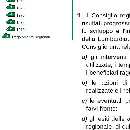
1979
1978
1.
Il Consiglio re
1975
risultati progress
1974
lo sviluppo e l'in
1970
Regolamento Regionale
della Lombardia.
Consiglio una re
a)
gli interventi
utilizzate, i te
i beneficiari rag
b)
le azioni di
realizzate e i rel
c)
le eventuali c
farvi fronte;
d)
gli esiti delle
regionale, di cui 