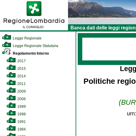
Banca dati delle leggi region
Legge Regionale
Legge Regionale Statutaria
Regolamento Interno
2017
Legg
2015
2014
Politiche regio
2011
2009
2006
(BURL
1999
urn
1998
1991
1984