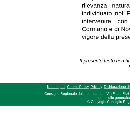
rilevanza natur
individuato nel 
intervenire, con
Cormano e di Nova
vigore della pres
Il presente testo non ha
Note Legali
Cookie Policy
Privacy
Dichiarazione di 
Consiglio Regionale della Lombardia - Via Fabio Filzi
protocollo.generale
© Copyright Consiglio Region