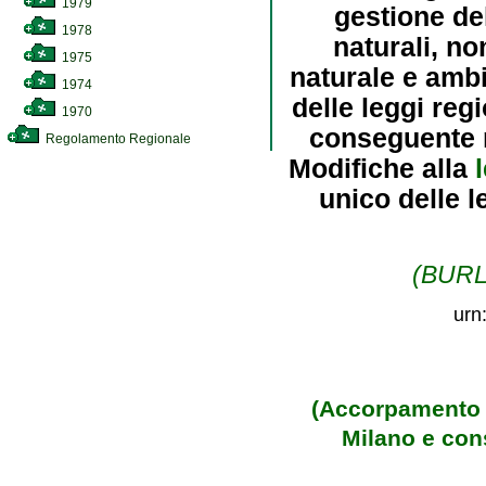
1979
gestione de
1978
naturali, no
1975
naturale e ambi
1974
delle leggi regi
1970
conseguente m
Regolamento Regionale
Modifiche alla
unico delle l
(BURL 
urn
(Accorpamento d
Milano e con