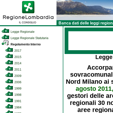
Banca dati delle leggi region
Legge Regionale
Legge Regionale Statutaria
Regolamento Interno
2017
Legge
2015
2014
Accorpam
2011
sovracomunale
2009
Nord Milano ai s
2006
agosto 2011,
1999
gestori delle ar
1998
1991
regionali 30 n
1984
aree regiona