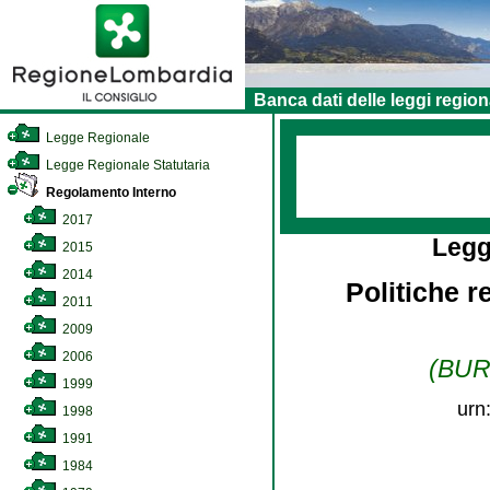
Banca dati delle leggi region
Legge Regionale
Legge Regionale Statutaria
Regolamento Interno
2017
Legg
2015
2014
Politiche r
2011
2009
2006
(BURL
1999
urn
1998
1991
1984