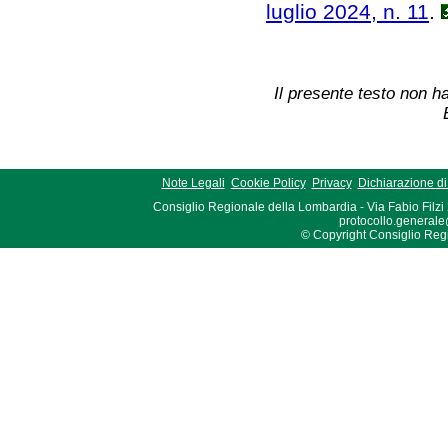
luglio 2024, n. 11
.
Il presente testo non ha
Note Legali
Cookie Policy
Privacy
Dichiarazione di 
Consiglio Regionale della Lombardia - Via Fabio Filzi
protocollo.generale
© Copyright Consiglio Region