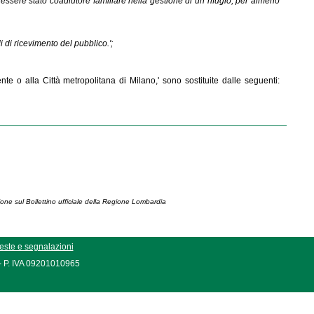
essere stato coadiutore familiare nella gestione di un rifugio, per almeno
i di ricevimento del pubblico.';
te o alla Città metropolitana di Milano,' sono sostituite dalle seguenti:
ione sul Bollettino ufficiale della Regione Lombardia
este e segnalazioni
 - P. IVA 09201010965