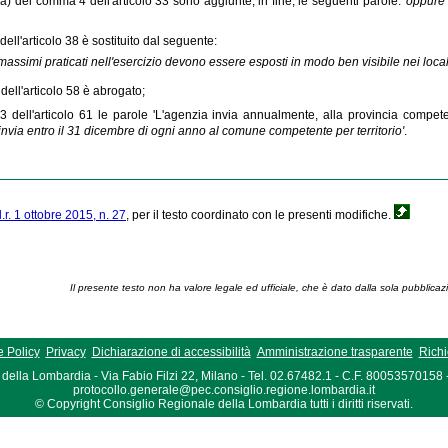
a a) del comma 4 dell'articolo 33 sono aggiunte, in fine, le seguenti parole:
'oppure 
ell'articolo 38 è sostituito dal seguente:
i massimi praticati nell'esercizio devono essere esposti in modo ben visibile nei local
dell'articolo 58 è abrogato;
 dell'articolo 61 le parole 'L'agenzia invia annualmente, alla provincia competen
invia entro il 31 dicembre di ogni anno al comune competente per territorio'
.
l.r. 1 ottobre 2015, n. 27
, per il testo coordinato con le presenti modifiche.
Il presente testo non ha valore legale ed ufficiale, che è dato dalla sola pubblicaz
 Policy
Privacy
Dichiarazione di accessibilità
Amministrazione trasparente
Richi
della Lombardia - Via Fabio Filzi 22, Milano - Tel. 02.67482.1 - C.F. 80053570158
protocollo.generale@pec.consiglio.regione.lombardia.it
© Copyright Consiglio Regionale della Lombardia tutti i diritti riservati.