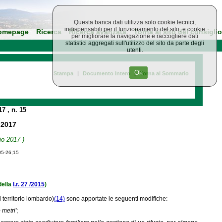
Questa banca dati utilizza solo cookie tecnici,
indispensabili per il funzionamento del sito, e cookie
omepage
Ricerca
Ricerca avanzata
Torna al sito del consiglio
per migliorare la navigazione e raccogliere dati
statistici aggregati sull'utilizzo del sito da parte degli
utenti.
Ok
Stampa
|
Documento Intero
|
Torna al Sommario
017
, n. 15
 2017
io 2017 )
05-26;15
 della
l.r. 27 /2015
)
l territorio lombardo)
(14)
sono apportate le seguenti modifiche:
 metri'
;