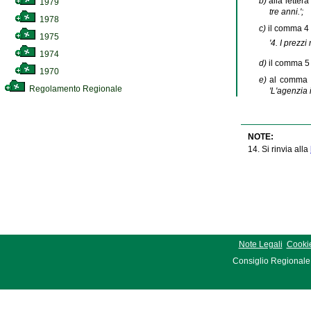
b)
alla letter
1979
tre anni.';
1978
c)
il comma 4 d
1975
'4. I prezz
1974
d)
il comma 5 
1970
e)
al comma 3
Regolamento Regionale
'L'agenzia 
NOTE:
14. Si rinvia alla
Note Legali
Cookie
Consiglio Regionale 