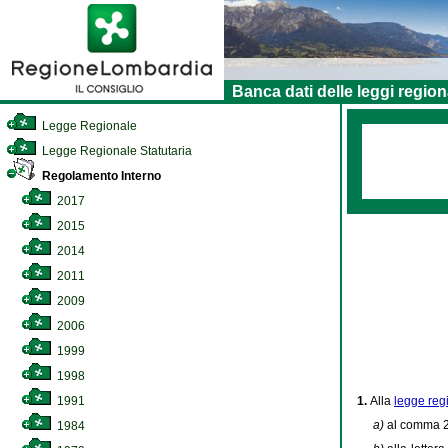
Banca dati delle leggi region
Legge Regionale
Legge Regionale Statutaria
Regolamento Interno
2017
2015
2014
2011
2009
2006
1999
1998
1.
Alla
legge reg
1991
a)
al comma 2 
1984