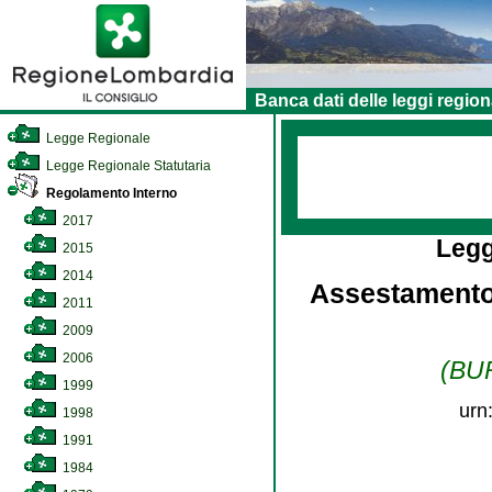
Banca dati delle leggi region
Legge Regionale
Legge Regionale Statutaria
Regolamento Interno
2017
Legg
2015
2014
Assestamento 
2011
2009
2006
(BUR
1999
urn
1998
1991
1984