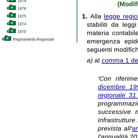
1979
(Modifi
1978
1.
Alla
legge regi
1975
stabiliti da legg
1974
materia contabile
1970
Regolamento Regionale
emergenza epid
seguenti modific
a)
al
comma 1 dell
'Con riferim
dicembre 19
regionale 31
programmazion
successive m
infrastruttur
prevista all'
ar
l'annualità 20