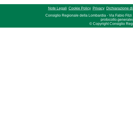
Note Legali
Cookie Policy
Privacy
Dichiarazione di 
Consiglio Regionale della Lombardia - Via Fabio Filzi
protocollo.generale
© Copyright Consiglio Region