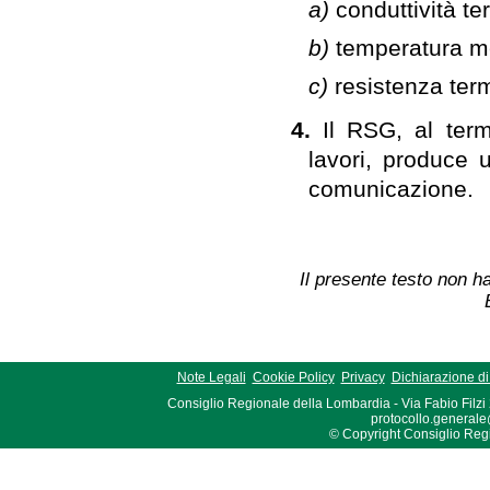
a)
conduttività t
b)
temperatura me
c)
resistenza ter
4.
Il RSG, al term
lavori, produce 
comunicazione.
Il presente testo non ha
Note Legali
Cookie Policy
Privacy
Dichiarazione di 
Consiglio Regionale della Lombardia - Via Fabio Filzi
protocollo.generale
© Copyright Consiglio Region