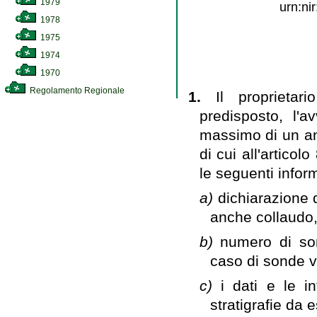
1979
urn:ni
1978
1975
1974
1970
Regolamento Regionale
1.
Il proprieta
predisposto, l'a
massimo di un ann
di cui all'artico
le seguenti infor
a)
dichiarazione d
anche collaudo,
b)
numero di son
caso di sonde ve
c)
i dati e le in
stratigrafie da 