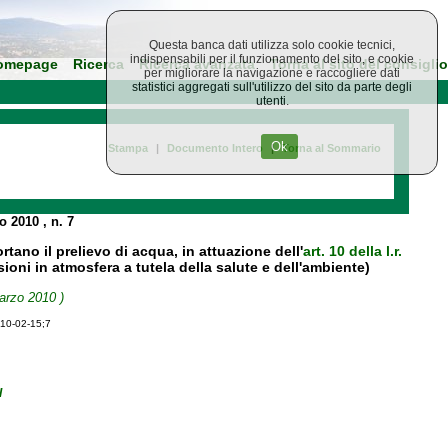
Questa banca dati utilizza solo cookie tecnici,
indispensabili per il funzionamento del sito, e cookie
omepage
Ricerca
Ricerca avanzata
Torna al sito del consiglio
per migliorare la navigazione e raccogliere dati
statistici aggregati sull'utilizzo del sito da parte degli
utenti.
Ok
Stampa
|
Documento Intero
|
Torna al Sommario
io 2010
, n. 7
ano il prelievo di acqua, in attuazione dell'
art. 10 della l.r.
ioni in atmosfera a tutela della salute e dell'ambiente)
arzo 2010 )
010-02-15;7
I