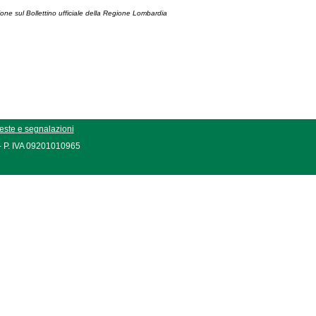
ione sul Bollettino ufficiale della Regione Lombardia
este e segnalazioni
 - P. IVA 09201010965