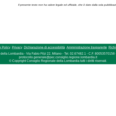
Il presente testo non ha valore legale ed ufficiale, che è dato dalla sola pubblicaz
 Policy
Privacy
Dichiarazione di accessibilità
Amministrazione trasparente
Richi
della Lombardia - Via Fabio Filzi 22, Milano - Tel. 02.67482.1 - C.F. 80053570158
protocollo.generale@pec.consiglio.regione.lombardia.it
© Copyright Consiglio Regionale della Lombardia tutti i diritti riservati.