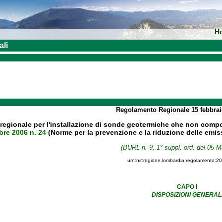
H
ali
Regolamento Regionale
15 febbra
egionale per l'installazione di sonde geotermiche che non comport
bre 2006 n. 24
(Norme per la prevenzione e la riduzione delle emiss
(BURL n. 9, 1° suppl. ord. del 05 M
urn:nir:regione.lombardia:regolamento:2
CAPO I
DISPOSIZIONI GENERAL