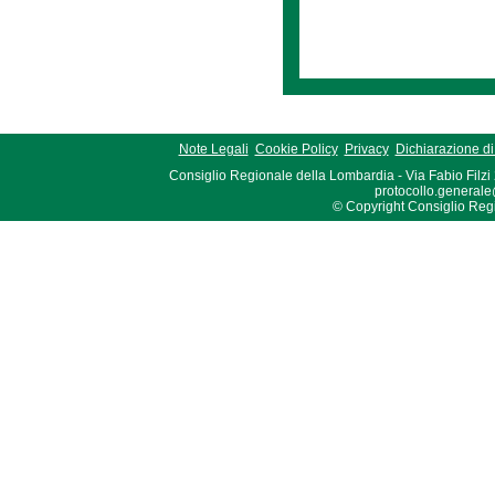
Note Legali
Cookie Policy
Privacy
Dichiarazione di 
Consiglio Regionale della Lombardia - Via Fabio Filzi
protocollo.generale
© Copyright Consiglio Region