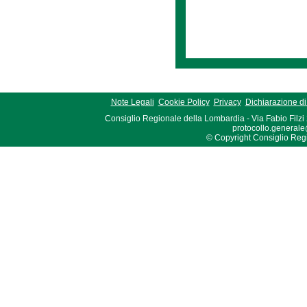
Note Legali
Cookie Policy
Privacy
Dichiarazione di 
Consiglio Regionale della Lombardia - Via Fabio Filzi
protocollo.generale
© Copyright Consiglio Region