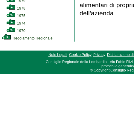
1979
alimentari di propr
1978
dell'azienda
1975
1974
1970
Regolamento Regionale
Note Legali
Cookie Policy
Privacy
Dichiarazione di 
Consiglio Regionale della Lombardia - Via Fabio Filzi
protocollo.generale
© Copyright Consiglio Region