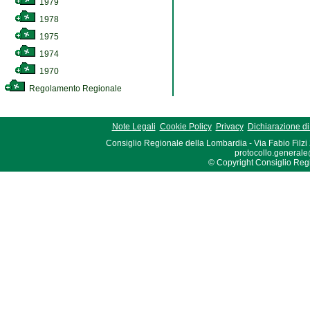
1979
1978
1975
1974
1970
Regolamento Regionale
Note Legali
Cookie Policy
Privacy
Dichiarazione di 
Consiglio Regionale della Lombardia - Via Fabio Filzi
protocollo.generale
© Copyright Consiglio Region