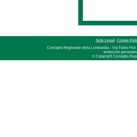
Note Legali
Cookie Poli
Consiglio Regionale della Lombardia - Via Fabio Filzi
protocollo.generale
© Copyright Consiglio Region