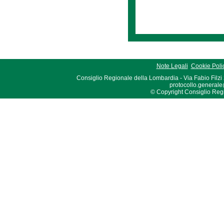
Note Legali
Cookie Poli
Consiglio Regionale della Lombardia - Via Fabio Filzi
protocollo.generale
© Copyright Consiglio Region