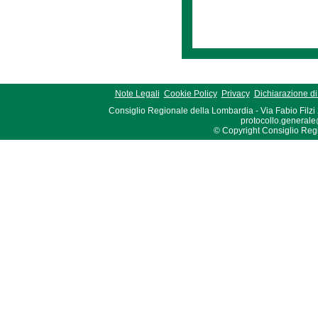
Note Legali
Cookie Policy
Privacy
Dichiarazione di 
Consiglio Regionale della Lombardia - Via Fabio Filzi
protocollo.generale
© Copyright Consiglio Region