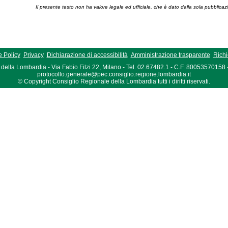
Il presente testo non ha valore legale ed ufficiale, che è dato dalla sola pubblicaz
 Policy
Privacy
Dichiarazione di accessibilità
Amministrazione trasparente
Richi
della Lombardia - Via Fabio Filzi 22, Milano - Tel. 02.67482.1 - C.F. 80053570158
protocollo.generale@pec.consiglio.regione.lombardia.it
© Copyright Consiglio Regionale della Lombardia tutti i diritti riservati.