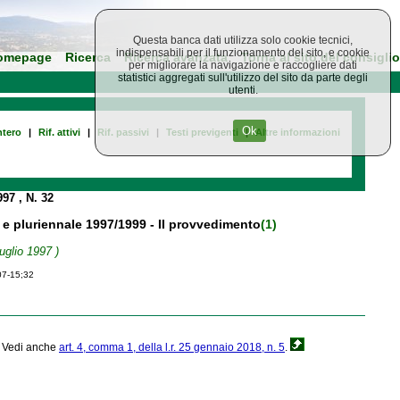
Questa banca dati utilizza solo cookie tecnici,
indispensabili per il funzionamento del sito, e cookie
omepage
Ricerca
Ricerca avanzata
Torna al sito del consiglio
per migliorare la navigazione e raccogliere dati
statistici aggregati sull'utilizzo del sito da parte degli
utenti.
Ok
tero
|
Rif. attivi
|
Rif. passivi
|
Testi previgenti
|
Altre informazioni
1997
, N. 32
97 e pluriennale 1997/1999 - II provvedimento
(1)
uglio 1997 )
07-15;32
. Vedi anche
art. 4, comma 1, della l.r. 25 gennaio 2018, n. 5
.