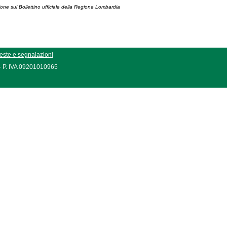
ione sul Bollettino ufficiale della Regione Lombardia
este e segnalazioni
 - P. IVA 09201010965