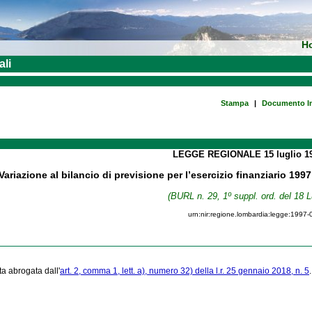
H
ali
Stampa
|
Documento In
LEGGE REGIONALE
15 luglio 
Variazione al bilancio di previsione per l’esercizio finanziario 19
(BURL n. 29, 1º suppl. ord. del 18 L
urn:nir:regione.lombardia:legge:1997-
ta abrogata dall'
art. 2, comma 1, lett. a), numero 32) della l.r. 25 gennaio 2018, n. 5