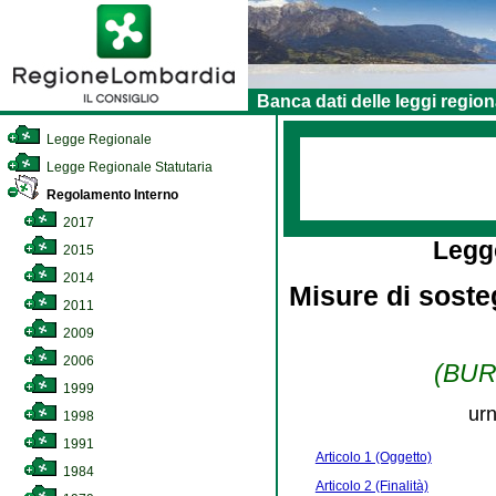
Banca dati delle leggi region
Legge Regionale
Legge Regionale Statutaria
Regolamento Interno
2017
Legg
2015
2014
Misure di sosteg
2011
2009
2006
(BURL
1999
urn
1998
1991
Articolo 1 (Oggetto)
1984
Articolo 2 (Finalità)