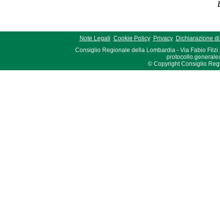
Note Legali
Cookie Policy
Privacy
Dichiarazione di 
Consiglio Regionale della Lombardia - Via Fabio Filzi
protocollo.generale
© Copyright Consiglio Region