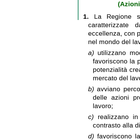
(Azion
1.
La Regione so
caratterizzate 
eccellenza, con p
nel mondo del lav
a)
utilizzano mo
favoriscono la 
potenzialità cr
mercato del lav
b)
avviano percor
delle azioni p
lavoro;
c)
realizzano in
contrasto alla d
d)
favoriscono la