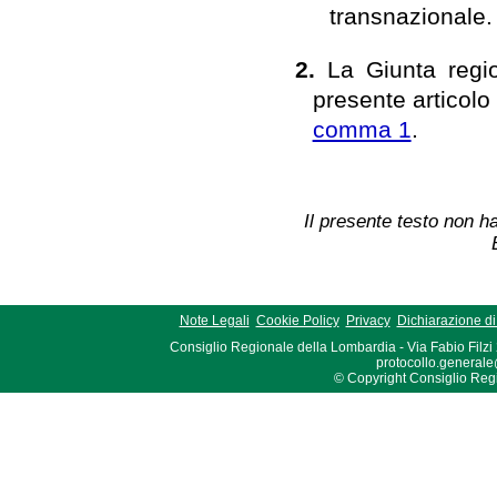
transnazionale.
2.
La Giunta regio
presente articolo e
comma 1
.
Il presente testo non ha
Note Legali
Cookie Policy
Privacy
Dichiarazione di 
Consiglio Regionale della Lombardia - Via Fabio Filzi
protocollo.generale
© Copyright Consiglio Region