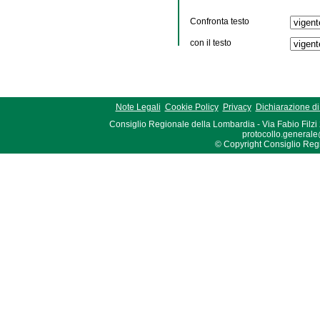
Confronta testo
con il testo
Note Legali
Cookie Policy
Privacy
Dichiarazione di 
Consiglio Regionale della Lombardia - Via Fabio Filzi
protocollo.generale
© Copyright Consiglio Region