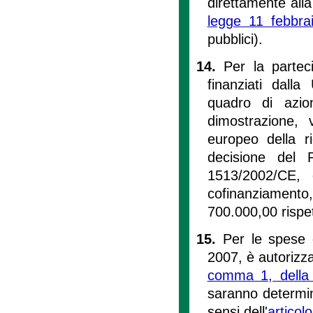
direttamente alla
legge 11 febbra
pubblici).
14.
Per la partec
finanziati dall
quadro di azion
dimostrazione, 
europeo della ri
decisione del 
1513/2002/CE, 
cofinanziament
700.000,00 rispe
15.
Per le spese 
2007, è autorizza
comma 1, della 
saranno determina
sensi dell'
articol