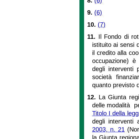
8.
(6)
9.
(6)
10.
(7)
11.
Il Fondo di r
istituito ai sensi 
il credito alla co
occupazione) è 
degli interventi
società finanzia
quanto previsto d
12.
La Giunta regi
delle modalità pe
Titolo I della le
degli interventi 
2003, n. 21
(Nor
la Giunta region