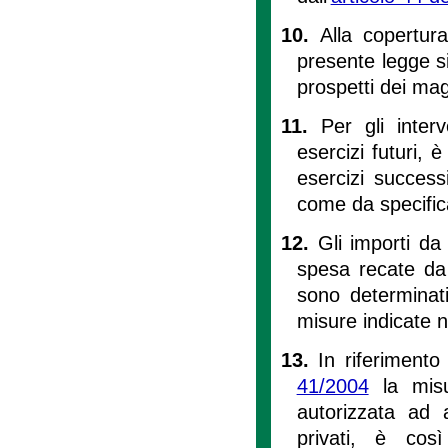
10.
Alla copertura
presente legge si
prospetti dei mag
11.
Per gli inter
esercizi futuri, 
esercizi success
come da specifica
12.
Gli importi da 
spesa recate da
sono determinat
misure indicate ne
13.
In riferimento
41/2004
la misu
autorizzata ad a
privati, è cos