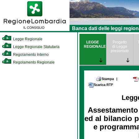
Banca dati delle leggi region
Legge Regionale
LEGGE
Progetto
REGIONALE
di Legge
Legge Regionale Statutaria
presentato
Regolamento Interno
Regolamento Regionale
Stampa
|
Scarica RTF
Legg
Assestamento a
ed al bilancio 
e programmat