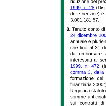
riduzione del pre
1999, n. 28
(Disp
delle benzine) è 
3.001.181,57.
8.
Tenuto conto di 
24 dicembre 200
annuale e plurien
che fino al 31 d
da rimborsare a
interessati ai sen
1999, n. 472
(In
comma 3, della 
formazione del 
finanziaria 2000")
Regioni a statuto
somme anticipat
sui contratti d