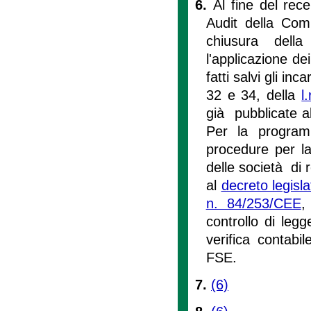
6.
Al fine del rec
Audit della Com
chiusura del
l'applicazione de
fatti salvi gli inc
32 e 34, della
l
già pubblicate a
Per la program
procedure per la
delle società di r
al
decreto legisl
n. 84/253/CEE
,
controllo di legg
verifica contabil
FSE.
7.
(6)