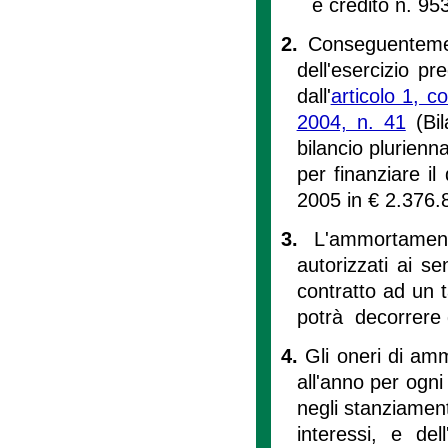
e credito n. 95
2.
Conseguentemen
dell'esercizio p
dall'
articolo 1, c
2004, n. 41
(Bil
bilancio plurien
per finanziare il
2005 in € 2.376.
3.
L'ammortamen
autorizzati ai sen
contratto ad un 
potrà decorrere d
4.
Gli oneri di am
all'anno per ogni
negli stanziament
interessi, e de