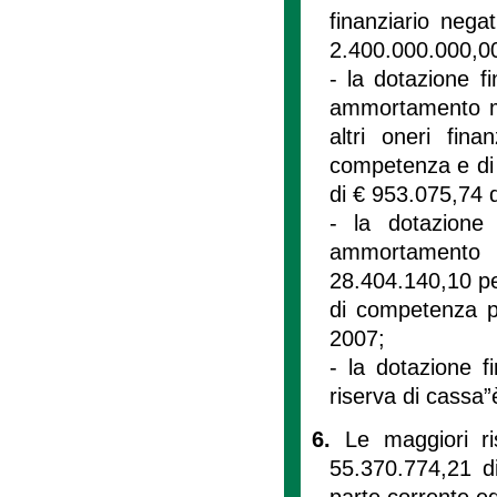
finanziario nega
2.400.000.000,0
- la dotazione f
ammortamento mut
altri oneri fin
competenza e di 
di € 953.075,74 
- la dotazione 
ammortamento m
28.404.140,10 pe
di competenza p
2007;
- la dotazione f
riserva di cassa”
6.
Le maggiori ri
55.370.774,21 d
parte corrente ed