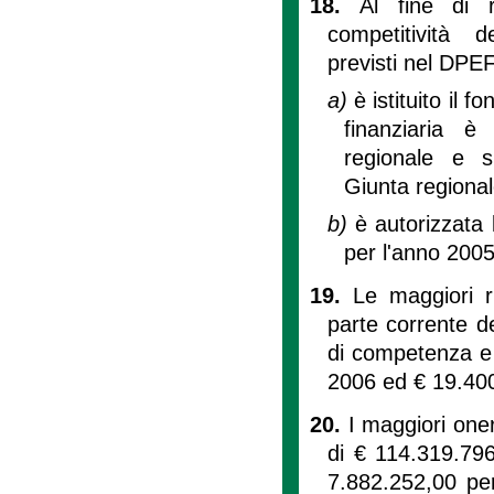
18.
Al fine di r
competitività de
previsti nel DPE
a)
è istituito il 
finanziaria è
regionale e s
Giunta regional
b)
è autorizzata 
per l'anno 2005
19.
Le maggiori ri
parte corrente d
di competenza e 
2006 ed € 19.400
20.
I maggiori oner
di € 114.319.79
7.882.252,00 pe