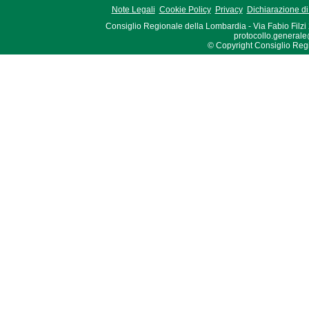
Note Legali
Cookie Policy
Privacy
Dichiarazione di 
Consiglio Regionale della Lombardia - Via Fabio Filzi
protocollo.generale
© Copyright Consiglio Region