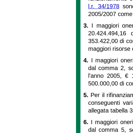
l.r. 34/1978
sono 
2005/2007 come d
3.
I maggiori one
20.424.494,16
353.422,00 di co
maggiori risorse
4.
I maggiori oneri
dal comma 2, so
l'anno 2005, € 
500.000,00 di co
5.
Per il rifinanzi
conseguenti vari
allegata tabella 3
6.
I maggiori oneri
dal comma 5, s