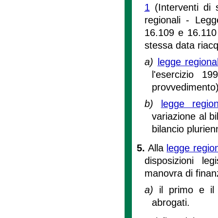
1
(Interventi di 
regionali - Legg
16.109 e 16.110 
stessa data riacq
a)
legge region
l'esercizio 1
provvedimento
b)
legge regi
variazione al bi
bilancio pluri
5.
Alla
legge regio
disposizioni le
manovra di finan
a)
il primo e i
abrogati.