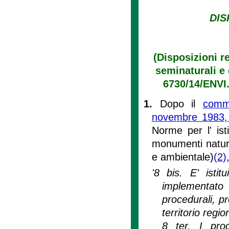
DIS
(Disposizioni re
seminaturali e 
6730/14/ENVI.
1.
Dopo il
comma
novembre 1983,
Norme per l' ist
monumenti natura
e ambientale)
(2)
'8 bis. E' istit
implementato
procedurali, pr
territorio regio
8 ter. I proc