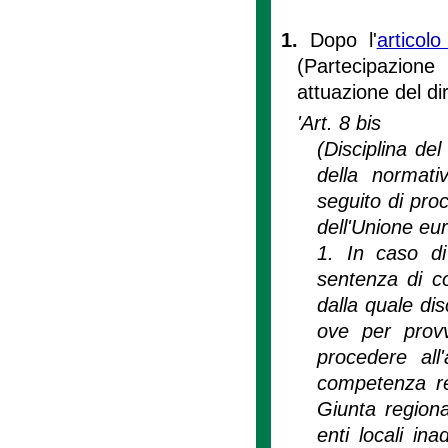
1.
Dopo l'
articol
(Partecipazio
attuazione del di
'Art. 8 bis
(Disciplina del
della normat
seguito di proc
dell'Unione eu
1. In caso di
sentenza di co
dalla quale di
ove per prov
procedere all
competenza reg
Giunta regiona
enti locali in