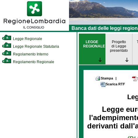
Banca dati delle leggi region
Legge Regionale
LEGGE
Progetto
REGIONALE
di Legge
Legge Regionale Statutaria
presentato
Regolamento Interno
Regolamento Regionale
Stampa
|
Scarica RTF
Le
Legge eur
l'adempimento
derivanti dall