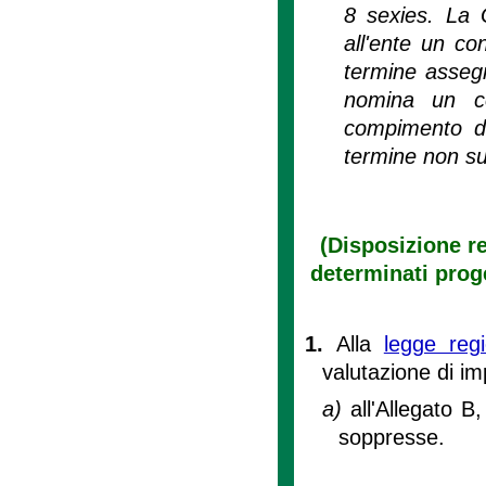
8 sexies. La 
all'ente un co
termine assegn
nomina un co
compimento de
termine non sup
(Disposizione re
determinati proge
1.
Alla
legge reg
valutazione di i
a)
all'Allegato B
soppresse.