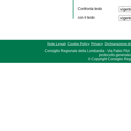
Confronta testo
con il testo
Note Legali
Cookie Policy
Privacy
Dichiarazione di 
Consiglio Regionale della Lombardia - Via Fabio Filzi
protocollo.generale
© Copyright Consiglio Region