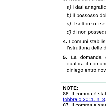
a)
i dati anagrafic
b)
il possesso dei 
c)
il settore o i s
d)
di non posseder
4.
I comuni stabili
l'istruttoria dell
5.
La domanda di 
qualora il comun
diniego entro nov
NOTE:
86. Il comma è stato
febbraio 2011, n. 3
87. Il comma è stato