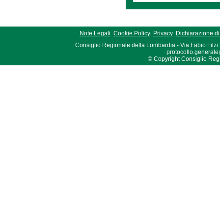
Note Legali
Cookie Policy
Privacy
Dichiarazione di 
Consiglio Regionale della Lombardia - Via Fabio Filzi
protocollo.generale
© Copyright Consiglio Region