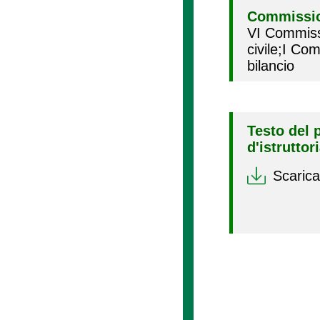
Commissio
VI Commiss
civile;I C
bilancio
Testo del 
d'istruttor
Scarica