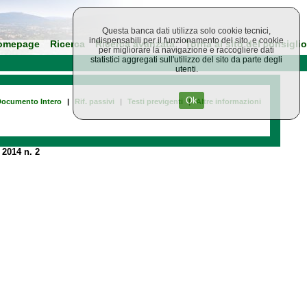
Questa banca dati utilizza solo cookie tecnici,
indispensabili per il funzionamento del sito, e cookie
omepage
Ricerca
Ricerca avanzata
Torna al sito del consiglio
per migliorare la navigazione e raccogliere dati
statistici aggregati sull'utilizzo del sito da parte degli
utenti.
Ok
ocumento Intero
|
Rif. passivi
|
Testi previgenti
|
Altre informazioni
 2014 n. 2