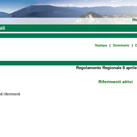
H
ali
Stampa
|
Sommario
|
D
Regolamento Regionale 8 aprile
Riferimenti attivi
i riferimenti