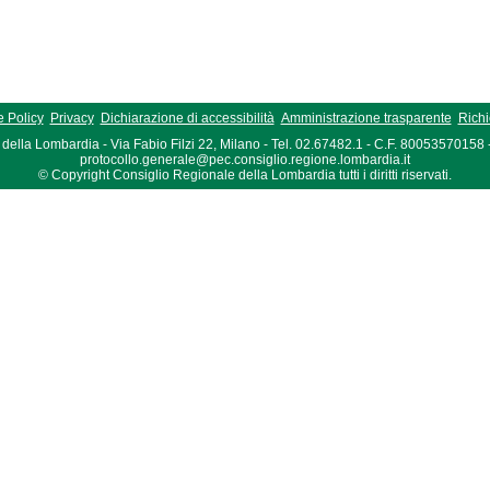
 Policy
Privacy
Dichiarazione di accessibilità
Amministrazione trasparente
Richi
della Lombardia - Via Fabio Filzi 22, Milano - Tel. 02.67482.1 - C.F. 80053570158
protocollo.generale@pec.consiglio.regione.lombardia.it
© Copyright Consiglio Regionale della Lombardia tutti i diritti riservati.