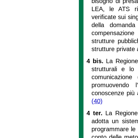
bisogno di presa 
LEA, le ATS ri
verificate sui sin
della domanda d
compensazione t
strutture pubbli
strutture private 
4 bis.
La Regione 
strutturali e lo
comunicazione 
promuovendo l’
conoscenze più av
(40)
4 ter.
La Regione,
adotta un siste
programmare le a
conto delle meto