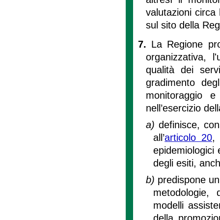
valutazioni circa 
sul sito della Re
7.
La Regione prom
organizzativa, l'
qualità dei servi
gradimento degl
monitoraggio e 
nell’esercizio del
a)
definisce, con
all’
articolo 20
,
epidemiologici e
degli esiti, anc
b)
predispone un
metodologie, de
modelli assiste
della promozio