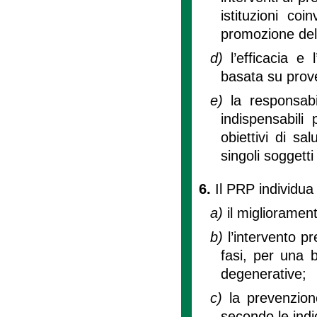
istituzioni coi
promozione dell
d)
l’efficacia e
basata su prove
e)
la responsabi
indispensabili 
obiettivi di sa
singoli soggetti
6.
Il PRP individua 
a)
il miglioramen
b)
l’intervento pr
fasi, per una 
degenerative;
c)
la prevenzion
secondo le indic