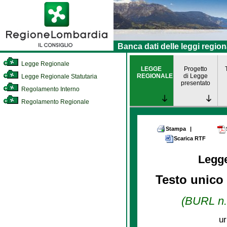
Banca dati delle leggi region
Legge Regionale
LEGGE
Progetto
REGIONALE
di Legge
Legge Regionale Statutaria
presentato
Regolamento Interno
Regolamento Regionale
Stampa
|
Scarica RTF
Legg
Testo unico 
(BURL n. 
ur