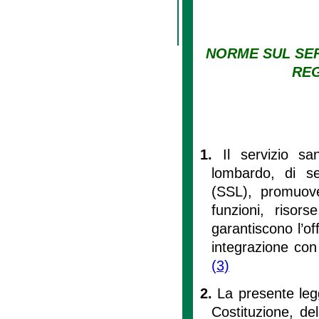
NORME SUL SER
RE
1.
Il servizio sa
lombardo, di se
(SSL), promuove
funzioni, risors
garantiscono l’of
integrazione con
(3)
2.
La presente legg
Costituzione, del