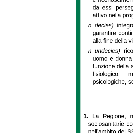
da essi perseg
attivo nella pr
n decies)
integr
garantire conti
alla fine della vi
n undecies)
ric
uomo e donna pe
funzione della 
fisiologico, 
psicologiche, soc
1.
La Regione, nel
sociosanitarie c
nell’ambito del S