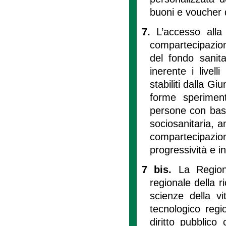
buoni e voucher d
7.
L’accesso alla
compartecipazion
del fondo sanita
inerente i livell
stabiliti dalla G
forme speriment
persone con bass
sociosanitaria, a
compartecipazi
progressività e in
7 bis.
La Region
regionale della r
scienze della v
tecnologico regi
diritto pubblico 