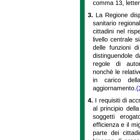
comma 13, letter
3.
La Regione disp
sanitario regiona
cittadini nel ris
livello centrale 
delle funzioni d
distinguendole d
regole di autor
nonchè le relativ
in carico dell
aggiornamento.
(
4.
I requisiti di a
al principio dell
soggetti eroga
efficienza e il m
parte dei cittad