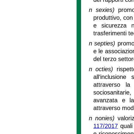
n sexies)
promo
produttivo, con 
e sicurezza n
trasferimenti te
n septies)
promoz
e le associazion
del terzo settor
n octies)
rispet
all’inclusione
attraverso la 
sociosanitarie
avanzata e la
attraverso model
n nonies)
valori
117/2017
quali 
e riconoscimento