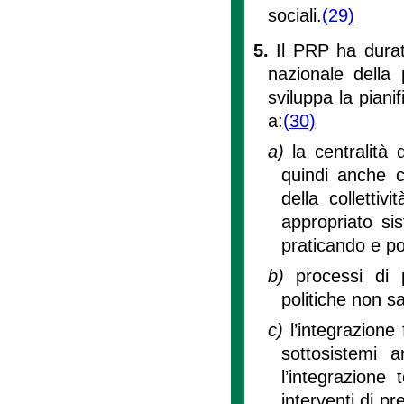
sociali.
(29)
5.
Il PRP ha durat
nazionale della 
sviluppa la piani
a:
(30)
a)
la centralità
quindi anche co
della colletti
appropriato si
praticando e p
b)
processi di 
politiche non sa
c)
l’integrazione 
sottosistemi ar
l’integrazione 
interventi di pr