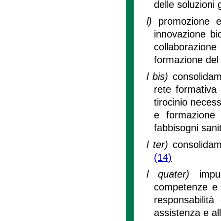
delle soluzioni g
l)
promozione e 
innovazione bi
collaborazione
formazione del
l bis)
consolidam
rete formativa
tirocinio necess
e formazione c
fabbisogni sanit
l ter)
consolidame
(14)
l quater)
impu
competenze e pr
responsabilità
assistenza e all