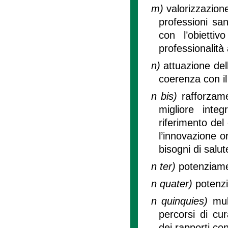
m)
valorizzazion
professioni san
con l’obietti
professionalità
n)
attuazione del
coerenza con il
n bis)
rafforzame
migliore inte
riferimento del 
l’innovazione o
bisogni di salu
n ter)
potenziamen
n quater)
potenzi
n quinquies)
mul
percorsi di cur
dei rapporti con