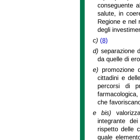
conseguente all
salute, in coer
Regione e nel r
degli investimen
c)
(8)
d)
separazione d
da quelle di er
e)
promozione d
cittadini e dell
percorsi di p
farmacologica,
che favoriscano
e bis)
valorizz
integrante dei
rispetto delle 
quale elemento