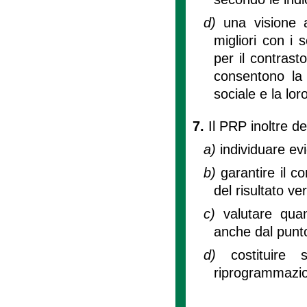
d)
una visione 
migliori con i
per il contrast
consentono la 
sociale e la lo
7.
Il PRP inoltre d
a)
individuare ev
b)
garantire il c
del risultato ve
c)
valutare quan
anche dal punto 
d)
costituire
riprogrammazion