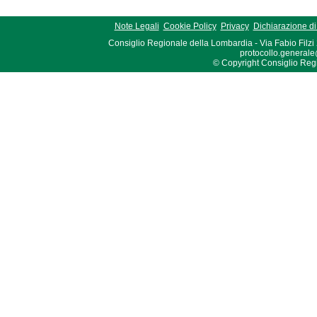
Note Legali
Cookie Policy
Privacy
Dichiarazione di 
Consiglio Regionale della Lombardia - Via Fabio Filzi
protocollo.generale
© Copyright Consiglio Region