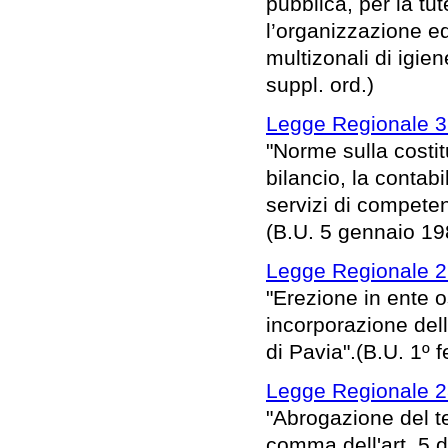
pubblica, per la tut
l’organizzazione ed
multizonali di igie
suppl. ord.)
Legge Regionale 3
"Norme sulla costitu
bilancio, la contab
servizi di competen
(B.U. 5 gennaio 198
Legge Regionale 2
"Erezione in ente 
incorporazione del
di Pavia".(B.U. 1º f
Legge Regionale 28
"Abrogazione del t
comma dell'art. 5 