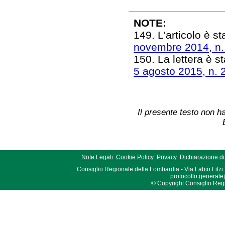
NOTE:
149. L'articolo è st
novembre 2014, n.
150. La lettera è st
5 agosto 2015, n. 
Il presente testo non ha
Note Legali
Cookie Policy
Privacy
Dichiarazione di 
Consiglio Regionale della Lombardia - Via Fabio Filzi
protocollo.generale
© Copyright Consiglio Region