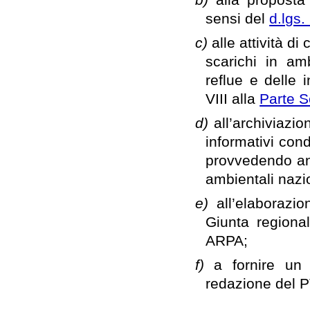
sensi del
d.lgs
c)
alle attività di
scarichi in am
reflue e delle i
VIII alla
Parte S
d)
all’archiviazi
informativi con
provvedendo anc
ambientali nazio
e)
all’elaborazi
Giunta regional
ARPA;
f)
a fornire un 
redazione del PT