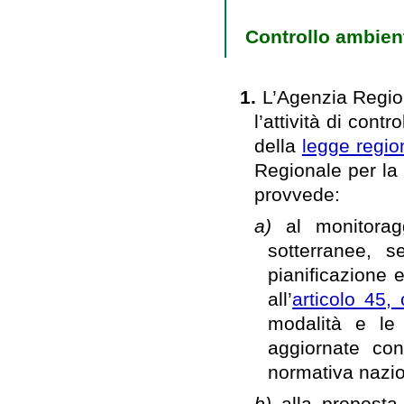
Controllo ambient
1.
L’Agenzia Regio
l’attività di cont
della
legge regio
Regionale per la 
provvede:
a)
al monitorag
sotterranee, s
pianificazione 
all’
articolo 45
modalità e le 
aggiornate con
normativa nazi
b)
alla proposta 