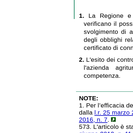
1.
La Regione e l
verificano il pos
svolgimento di at
degli obblighi rel
certificato di co
2.
L'esito dei cont
l'azienda agrit
competenza.
NOTE:
1. Per l’efficacia 
dalla
l.r. 25 marzo 
2016, n. 7
.
573. L'articolo è sta