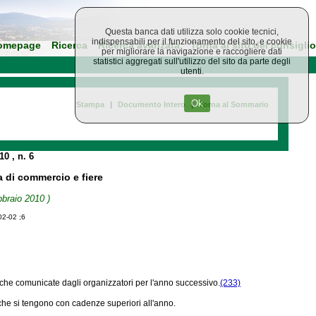
Questa banca dati utilizza solo cookie tecnici,
indispensabili per il funzionamento del sito, e cookie
omepage
Ricerca
Ricerca avanzata
Torna al sito del consiglio
per migliorare la navigazione e raccogliere dati
statistici aggregati sull'utilizzo del sito da parte degli
utenti.
Ok
Stampa
|
Documento Intero
|
Torna al Sommario
010
, n. 6
a di commercio e fiere
bbraio 2010 )
02-02 ;6
tiche comunicate dagli organizzatori per l'anno successivo.
(233)
 che si tengono con cadenze superiori all'anno.