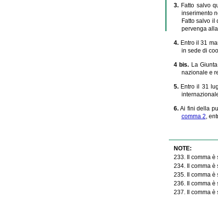
3.
Fatto salvo q
inserimento ne
Fatto salvo i
pervenga alla
4.
Entro il 31 ma
in sede di coo
4 bis.
La Giunta 
nazionale e r
5.
Entro il 31 lu
internazional
6.
Ai fini della 
comma 2
, en
NOTE:
233. Il comma è s
234. Il comma è s
235. Il comma è s
236. Il comma è s
237. Il comma è st