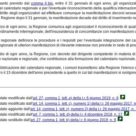
uanto previsto dal
comma 4 bis
, entro il 31 gennaio di ogni anno, gli organizzat
l calendario regionale e per l'eventuale riconoscimento della qualifica internaziona
l diritto degli organizzatori ad effettuare comunque la manifestazione decorsi ses
 Regione dopo il 31 gennaio, la manifestazione decade dal diritto di inserimento ne
rzo di ogni anno, la Regione comunica agli organizzatori il riconoscimento di qualifi
rdinamento interregionale, dell'insussistenza di concomitanze con manifestazioni di
regionale definisce le procedure e i requisiti per l’eventuale integrazione del ca
egionale di ulteriori manifestazioni di rilevante interesse non previste in sede di 
glio di ogni anno, la Regione, con decreto del dirigente competente in materia di 
e nazionale e regionale, che contribuisce alla formazione del calendario nazionale.
pubblicazione del calendario regionale, i comuni trasmettono alla Regione l'elenco de
tro il 15 dicembre dell'anno precedente a quello in cui tali manifestazioni si svolgon
tato modificato dall'
art. 27, comma 1, lett. a) della l.r. 6 giugno 2019, n. 9
.
tato modificato dall'
art. 14, comma 1, lett. c), numero 1) della l.r. 26 maggio 2017, n
tato aggiunto dall'
art. 14, comma 1, lett. c), numero 2) della l.r. 26 maggio 2017, n.
tato modificato dall'
art. 7, comma 1, lett. d) della l.r. 4 dicembre 2018, n. 17
.
ato sostituito dall'
art. 27, comma 1, lett. b) della l.r. 6 giugno 2019, n. 9
.