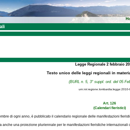
H
ali
Legge Regionale
2 febbraio 2
Testo unico delle leggi regionali in materi
(BURL n. 5, 3° suppl. ord. del 05 Fe
urn:nir:regione.lombardia:legge:2010-
Art. 126
(Calendari fieristici)
cembre di ogni anno, è pubblicato il calendario regionale delle manifestazioni fieris
ha anche una proiezione pluriennale per le manifestazioni fieristiche internazionali