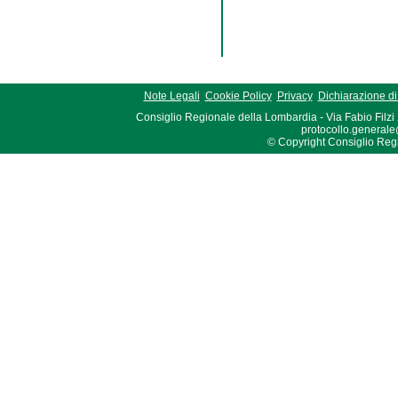
Note Legali
Cookie Policy
Privacy
Dichiarazione di 
Consiglio Regionale della Lombardia - Via Fabio Filzi
protocollo.generale
© Copyright Consiglio Region