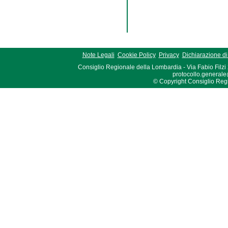
Note Legali
Cookie Policy
Privacy
Dichiarazione di 
Consiglio Regionale della Lombardia - Via Fabio Filzi
protocollo.generale
© Copyright Consiglio Region